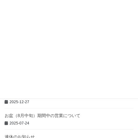
2024年12月16日の販売分より練習パートナー回数券を下記のとお
り変更させていただきます。 12月15日まで11回分10,000円→12
月16日の販売分から10回分9,700円
最近の投稿
臨時休講のお知らせ
2026-06-26
GW期間中の休業日について
2026-04-26
年末年始休業のお知らせ
2025-12-27
お盆（8月中旬）期間中の営業について
2025-07-24
連休のお知らせ